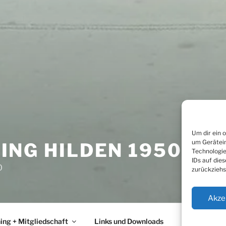
Um dir ein 
um Gerätein
ING HILDEN 1950 E.V.
Technologie
IDs auf die
0
zurückziehs
Akze
ning + Mitgliedschaft
Links und Downloads
Kontakt