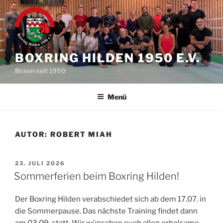
Zum
Inhalt
springen
BOXRING HILDEN 1950 E.V.
Boxen seit 1950
Menü
AUTOR:
ROBERT MIAH
VERÖFFENTLICHT
23. JULI 2026
AM
Sommerferien beim Boxring Hilden!
Der Boxring Hilden verabschiedet sich ab dem 17.07. in
die Sommerpause. Das nächste Training findet dann
am 03.09. statt. Wir wünschen euch allen erholsame