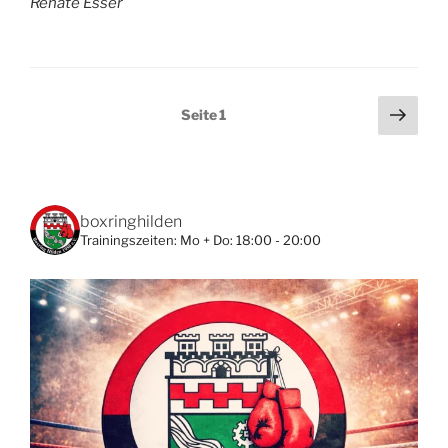
Renate Esser
Seitennummerierung
Näch
Seite
1
Seit
der
Beiträge
boxringhilden
Trainingszeiten:
Mo + Do: 18:00 - 20:00