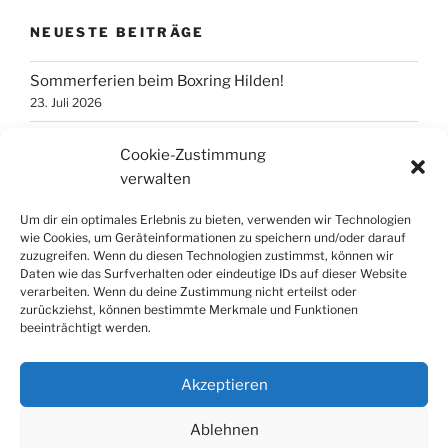
NEUESTE BEITRÄGE
Sommerferien beim Boxring Hilden!
23. Juli 2026
ACHTUNG HALLENSPERRUNG
Cookie-Zustimmung
10. Juni 2026
verwalten
Osterferien 2026
Um dir ein optimales Erlebnis zu bieten, verwenden wir Technologien
26. März 2026
wie Cookies, um Geräteinformationen zu speichern und/oder darauf
zuzugreifen. Wenn du diesen Technologien zustimmst, können wir
Daten wie das Surfverhalten oder eindeutige IDs auf dieser Website
verarbeiten. Wenn du deine Zustimmung nicht erteilst oder
FOLGE UNS!
zurückziehst, können bestimmte Merkmale und Funktionen
beeinträchtigt werden.
Akzeptieren
Ablehnen