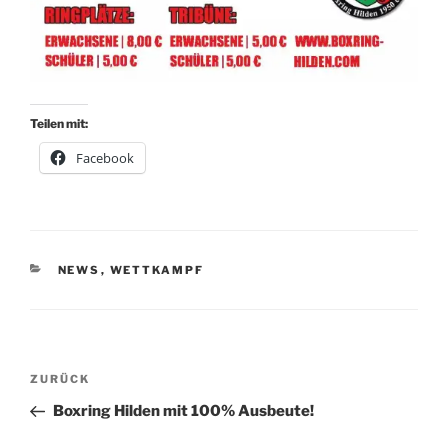
Teilen mit:
Facebook
KATEGORIEN
NEWS
,
WETTKAMPF
Beitragsnavigation
Vorheriger
ZURÜCK
Beitrag
Boxring Hilden mit 100% Ausbeute!