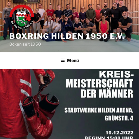
Zum
Inhalt
springen
BOXRING HILDEN 1950 E.V.
Boxen seit 1950
Menü