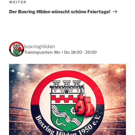
Nächster
WEITER
Beitrag
Der Boxring Hilden wünscht schöne Feiertage!
boxringhilden
Trainingszeiten:
Mo + Do: 18:00 - 20:00