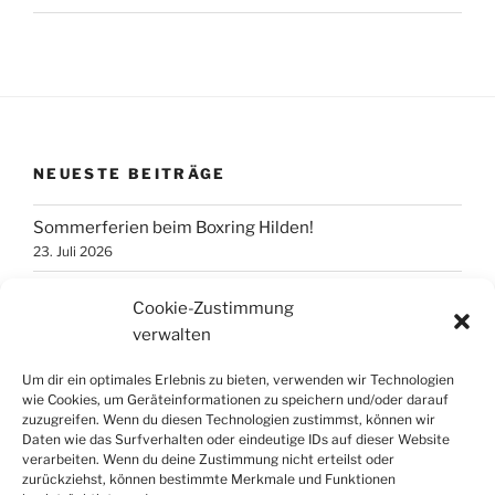
NEUESTE BEITRÄGE
Sommerferien beim Boxring Hilden!
23. Juli 2026
ACHTUNG HALLENSPERRUNG
Cookie-Zustimmung
10. Juni 2026
verwalten
Osterferien 2026
Um dir ein optimales Erlebnis zu bieten, verwenden wir Technologien
26. März 2026
wie Cookies, um Geräteinformationen zu speichern und/oder darauf
zuzugreifen. Wenn du diesen Technologien zustimmst, können wir
Daten wie das Surfverhalten oder eindeutige IDs auf dieser Website
verarbeiten. Wenn du deine Zustimmung nicht erteilst oder
FOLGE UNS!
zurückziehst, können bestimmte Merkmale und Funktionen