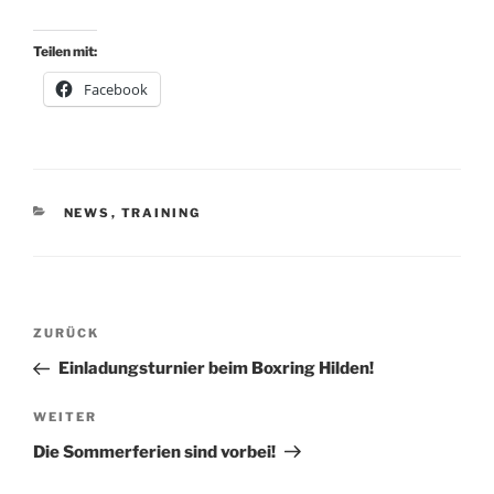
Teilen mit:
Facebook
KATEGORIEN
NEWS
,
TRAINING
Beitragsnavigation
Vorheriger
ZURÜCK
Beitrag
Einladungsturnier beim Boxring Hilden!
Nächster
WEITER
Beitrag
Die Sommerferien sind vorbei!